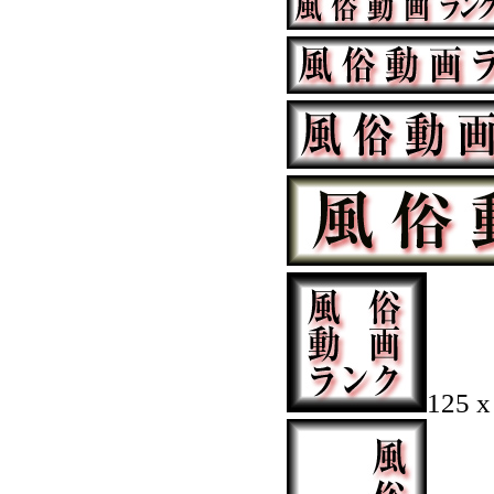
125 x